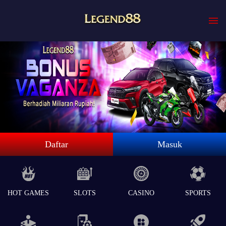
Daftar
Masuk
HOT GAMES
SLOTS
CASINO
SPORTS