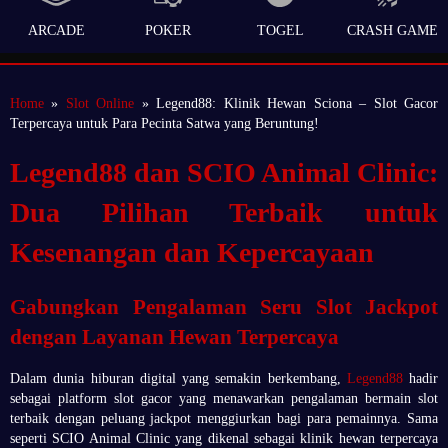
ARCADE
POKER
TOGEL
CRASH GAME
Home
»
Slot Online
» Legend88: Klinik Hewan Sciona – Slot Gacor
Terpercaya untuk Para Pecinta Satwa yang Beruntung!
Legend88 dan SCIO Animal Clinic:
Dua Pilihan Terbaik untuk
Kesenangan dan Kepercayaan
Gabungkan Pengalaman Seru Slot Jackpot
dengan Layanan Hewan Terpercaya
Dalam dunia hiburan digital yang semakin berkembang,
Legend88
hadir
sebagai platform slot gacor yang menawarkan pengalaman bermain slot
terbaik dengan peluang jackpot menggiurkan bagi para pemainnya. Sama
seperti SCIO Animal Clinic yang dikenal sebagai klinik hewan terpercaya