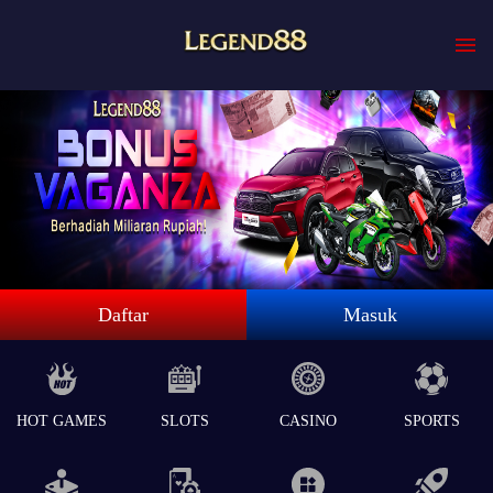
Daftar
Masuk
HOT GAMES
SLOTS
CASINO
SPORTS