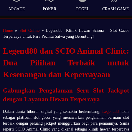
ARCADE
POKER
TOGEL
CRASH GAME
Home
»
Slot Online
» Legend88: Klinik Hewan Sciona – Slot Gacor
Terpercaya untuk Para Pecinta Satwa yang Beruntung!
Legend88 dan SCIO Animal Clinic:
Dua Pilihan Terbaik untuk
Kesenangan dan Kepercayaan
Gabungkan Pengalaman Seru Slot Jackpot
dengan Layanan Hewan Terpercaya
Dalam dunia hiburan digital yang semakin berkembang,
Legend88
hadir
sebagai platform slot gacor yang menawarkan pengalaman bermain slot
terbaik dengan peluang jackpot menggiurkan bagi para pemainnya. Sama
seperti SCIO Animal Clinic yang dikenal sebagai klinik hewan terpercaya